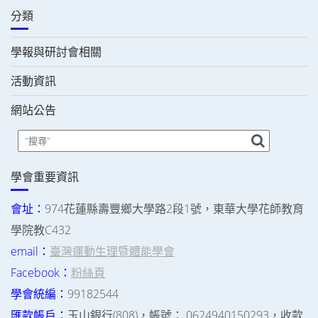
分類
學報與研討會相關
活動資訊
網站公告
學會重要資訊
會址：
974花蓮縣壽豐鄉大學路2段1號，東華大學花師教育
學院教C432
email：
臺灣運動生理暨體能學會
Facebook：
粉絲頁
學會統編：
99182544
匯款帳戶：
玉山銀行(808)，帳號： 0624940150293，收款