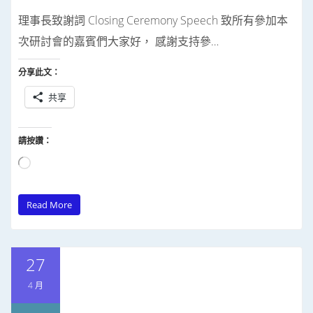
理事長致謝詞 Closing Ceremony Speech 致所有參加本
次研討會的嘉賓們大家好， 感謝支持參…
分享此文：
共享
請按讚：
正
在
Read More
載
入...
27
4 月