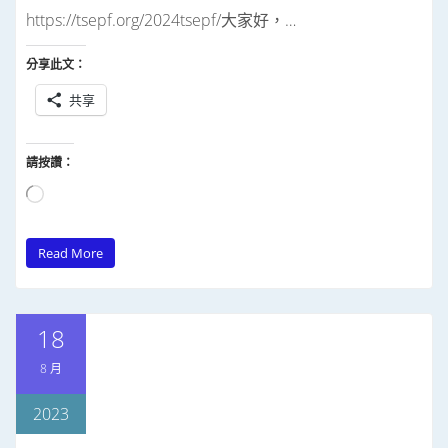
https://tsepf.org/2024tsepf/大家好，…
分享此文：
共享
請按讚：
正
在
Read More
載
入...
18
8 月
2023