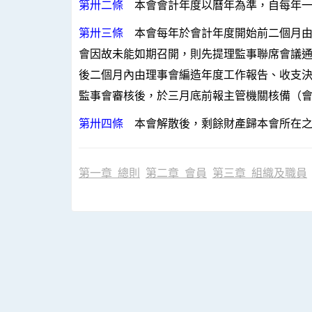
第卅二條
本會會計年度以曆年為準，自每年
第卅三條
本會每年於會計年度開始前二個月由
會因故未能如期召開，則先提理監事聯席會議
後二個月內由理事會編造年度工作報告、收支
監事會審核後，於三月底前報主管機關核備（
第卅四條
本會解散後，剩餘財產歸本會所在之
第一章 總則
第二章 會員
第三章 組織及職員