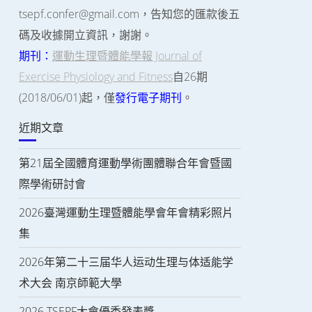
tsepf.confer@gmail.com，告知您的匯款後五
碼及收據開立資訊，謝謝。
期刊：
運動生理暨體能學報 Journal of
Exercise Physiology and Fitness
自26期
(2018/06/01)起，僅
發行電子期刊
。
近期文章
第21屆全國體育運動學術團體聯合年會暨國
際學術研討會
2026臺灣運動生理暨體能學會年會精彩照片
集
2026年第二十三届华人运动生理与体适能学
术大会 南京師範大學
2026 TSEPF大會優秀發表獎