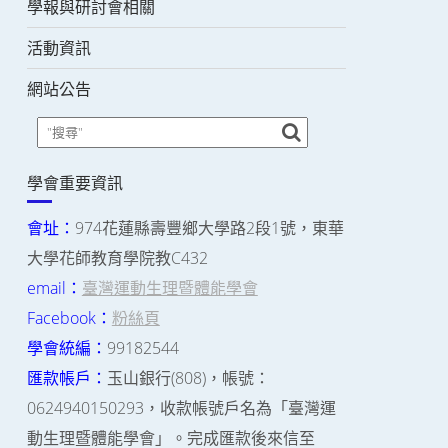
學報與研討會相關
活動資訊
網站公告
學會重要資訊
會址：
974花蓮縣壽豐鄉大學路2段1號，東華
大學花師教育學院教C432
email：
臺灣運動生理暨體能學會
Facebook：
粉絲頁
學會統編：
99182544
匯款帳戶：
玉山銀行(808)，帳號：
0624940150293，收款帳號戶名為「臺灣運
動生理暨體能學會」。完成匯款後來信至