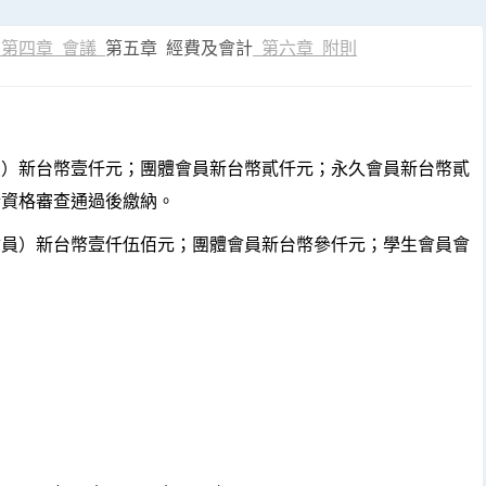
第四章 會議
第五章 經費及會計
第六章 附則
台幣壹仟元；團體會員新台幣貳仟元；永久會員新台幣貳
於資格審查通過後繳納。
新台幣壹仟伍佰元；團體會員新台幣參仟元；學生會員會