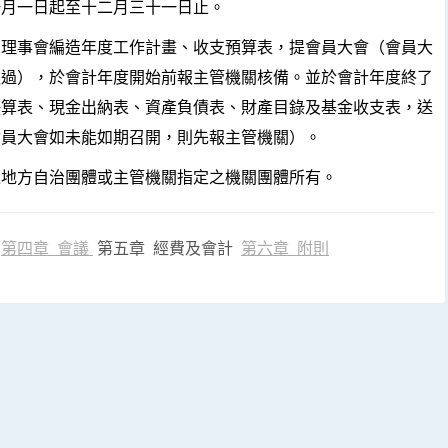
一月一日起至十二月三十一日止。
理事會編造年度工作計畫、收支預算表，提會員大會（會員大
通過），於會計年度開始前報主管機關核備。並於會計年度終了
決算表、現金出納表、資產負債表、財產目錄及基金收支表，送
會員大會如未能如期召開，則先報主管機關）。
地方自治團體或主管機關指定之機關團體所有。
第四章 會議
第五章 經費及會計
第六章 附則