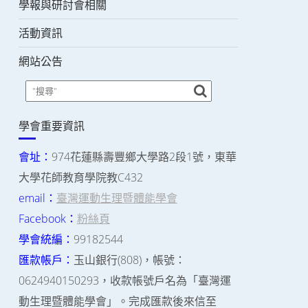
學報與研討會相關
活動資訊
網站公告
學會重要資訊
會址：
974花蓮縣壽豐鄉大學路2段1號，東華
大學花師教育學院教C432
email：
臺灣運動生理暨體能學會
Facebook：
粉絲頁
學會統編：
99182544
匯款帳戶：
玉山銀行(808)，帳號：
0624940150293，收款帳號戶名為「臺灣運
動生理暨體能學會」。完成匯款後來信至