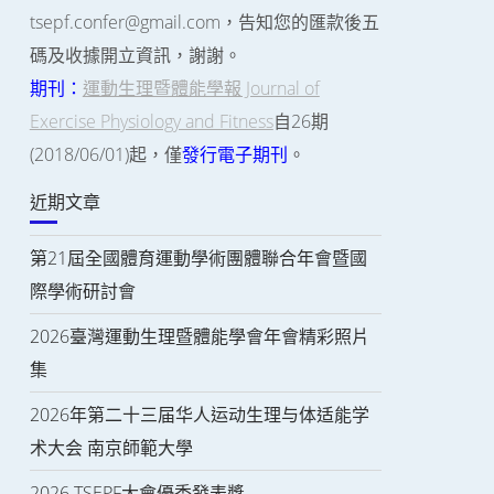
tsepf.confer@gmail.com，告知您的匯款後五
碼及收據開立資訊，謝謝。
期刊：
運動生理暨體能學報 Journal of
Exercise Physiology and Fitness
自26期
(2018/06/01)起，僅
發行電子期刊
。
近期文章
第21屆全國體育運動學術團體聯合年會暨國
際學術研討會
2026臺灣運動生理暨體能學會年會精彩照片
集
2026年第二十三届华人运动生理与体适能学
术大会 南京師範大學
2026 TSEPF大會優秀發表獎