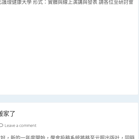
臺北護理健康大學 形式：實體與線上演講與發表 請各位至研討會
搬家了
Leave a comment
家好，新的一年度開始，學會投稿系統將移至元照出版社，同時