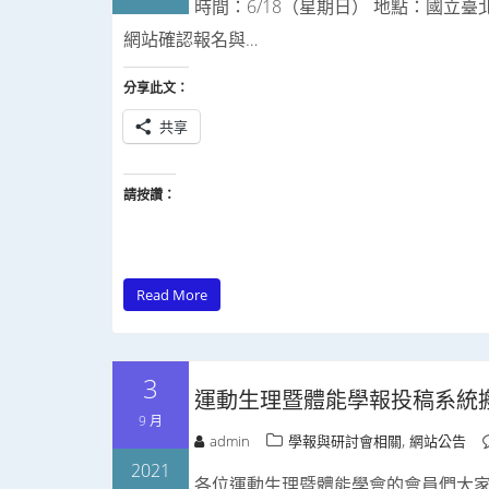
時間：6/18（星期日） 地點：國立
網站確認報名與…
分享此文：
共享
請按讚：
Read More
3
運動生理暨體能學報投稿系統
9 月
,
admin
學報與研討會相關
網站公告
2021
各位運動生理暨體能學會的會員們大