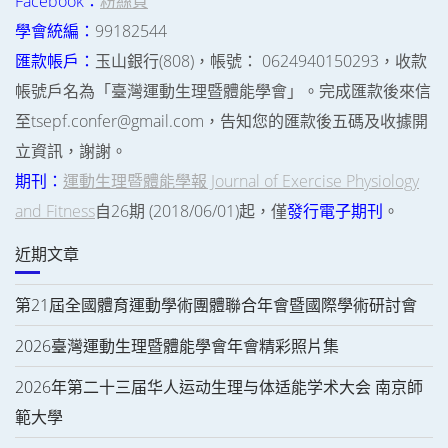
Facebook：
粉絲頁
學會統編：
99182544
匯款帳戶：
玉山銀行(808)，帳號： 0624940150293，收款
帳號戶名為「臺灣運動生理暨體能學會」。完成匯款後來信
至tsepf.confer@gmail.com，告知您的匯款後五碼及收據開
立資訊，謝謝。
期刊：
運動生理暨體能學報 Journal of Exercise Physiology
and Fitness
自26期 (2018/06/01)起，僅
發行電子期刊
。
近期文章
第21屆全國體育運動學術團體聯合年會暨國際學術研討會
2026臺灣運動生理暨體能學會年會精彩照片集
2026年第二十三届华人运动生理与体适能学术大会 南京師
範大學